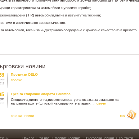
кти за най-новото поколение леки автомобили SUV-автомобили,двутактови и четири
иращи характеристики за автомобили с увеличен пробег;
конатоварени (TIR) автомобили,пътна и извънпътна техника;
истеми с изключително високо качество.
а автомобили, така и за индустриално оборудване с доказано качество във времето.
ърговски новини
28
Продукти DELO
уст
повече
018
05
Грес за спирачни апарати Caramba
рил
Специална,синтетична,високотемпературна смазка за смазване на
013
направляващите (шпилки) на спирачните апарати…
повече
всички новини
rss
азени.
Начало
За нас
Мобилен сервиз
Търговски новини
Контакти