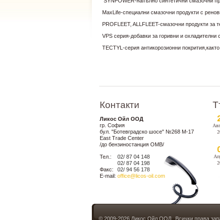
SYNPOWER-напълно синтетични смазочни проду
MaxLife-специални смазочни продукти с ренов
PROFLEET, ALLFLEET-смазочни продукти за теж
VPS серия-добавки за горивни и охладителни с
TECTYL-серия антикорозионни покрития,както з
Контакти
T
Ликос Ойл ООД
гр. София
Авг
бул. "Ботевградско шосе" №268 М-17
2
East Trade Center
/до бензиностанция ОМВ/
Тел.:
02/ 87 04 148
Ап
02/ 87 04 198
2
Факс:
02/ 94 56 178
E-mail:
office@licos-oil.com
© 2009-2026 Ликос Ойл ООД
Всички права зап