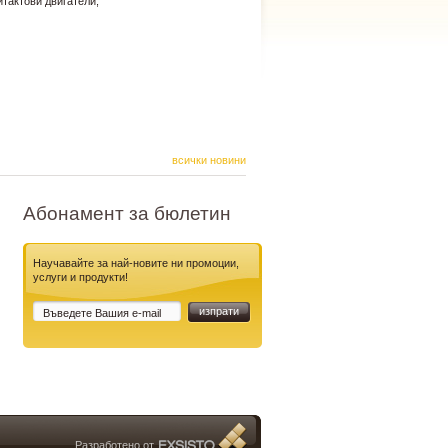
тактови двигатели;
всички новини
Абонамент за бюлетин
Научавайте за най-новите ни промоции,
услуги и продукти!
Разработено
от