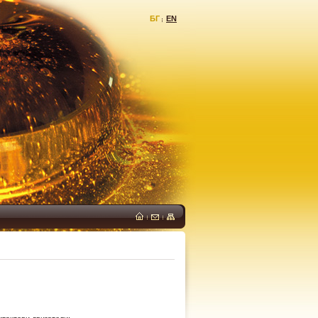
БГ
EN