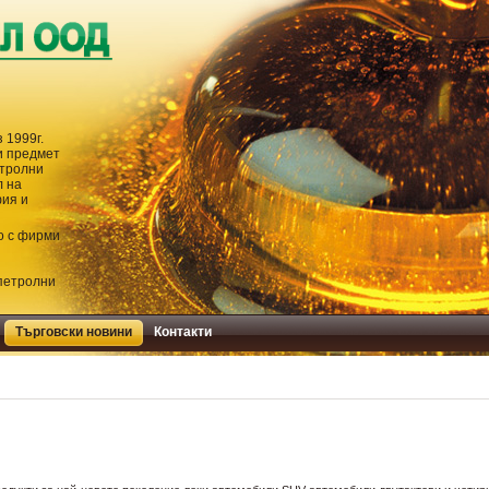
 1999г.
и предмет
етролни
л на
фия и
о с фирми
 петролни
Търговски новини
Контакти