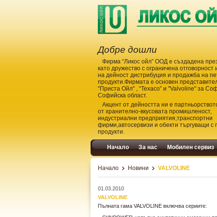
Добре дошли
Фирма “Ликос ойл” ООД е създадена през
като дружество с ограничена отговорност 
на дейност дистрибуция и продажба на п
продукти.Фирмата е основен представите
"Приста Ойл" , “Техасо” и "Valvoline" за Со
Софийска област.
Акцент от дейността ни е партньорствот
от хранително-вкусовата промишленост,
индустриални предприятия,транспортни
фирми,автосервизи и обекти търгуващи с
продукти.
Начало
За нас
Мобилен сервиз
Начало
Новини
VALVOLINE
01.03.2010
VALVOLINE
Пълната гама VALVOLINE включва сериите: